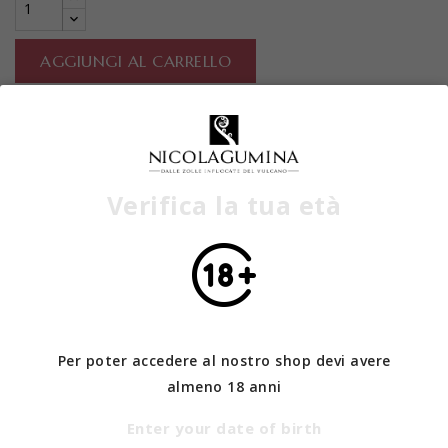
AGGIUNGI AL CARRELLO
Ultimi articoli in magazzino
Verifica la tua età
DESCRIZIONE
DETTAGLI DEL PRODOTTO
Etna
DOC Bianco – Eleganza e Terroir
delle Pendici dell’Etna
Per poter accedere al nostro shop devi avere
Nato nel cuore di Castiglione di Sicilia, in Contrada
almeno 18 anni
Piano Filici, il
FILÍ
CI
Etna DOC Bianco
incarna l’anima
Enter your date of birth
autentica del vulcano. Realizzato con un blend